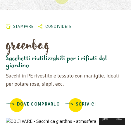
150 L
116 L
125 L
STAMPARE
CONDIVIDETE
175 L
greenbag
COLORE
Sacchetti riutilizzabili per i rifiuti del
DIAMETRO
giardino
Sacchi in PE rivestito e tessuto con maniglie. Ideali
LUNGHEZZA
per potare rose, siepi, ecc.
LARGHEZZA
PESO (G/M²)
DOVE COMPRARLO
SCRIVICI