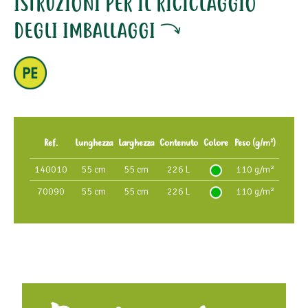
ISTRUZIONI PER IL RICICLAGGIO
DEGLI IMBALLAGGI
Ref.
Lunghezza
Larghezza
Contenuto
Colore
Peso (g/m²)
140010
55 cm
55 cm
226 L
110 g/m²
70090
55 cm
55 cm
226 L
110 g/m²