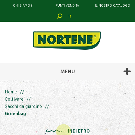
CHI SIAMO ?
PUNTI VENDITA
IL NOSTRO CATALOGO
it
filtrare
attraverso
CONTENUTO
MENU
148 L
252 L
Home
145 L
Coltivare
185 L
Sacchi da giardino
226 L
Greenbag
272 L
110 L
INDIETRO