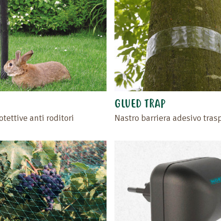
GLUED TRAP
tettive anti roditori
Nastro barriera adesivo tras
Trascinate il prodotto o i
vuoto situato a sinistra d
Ritrovate i vostri preferit
prodotti preferiti" o clic