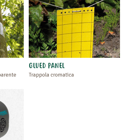
GLUED PANEL
parente
Trappola cromatica
l rivenditore nello spazio
i questo testo .
i sulla pagina "I vostri
cando di nuovo sul cuore.