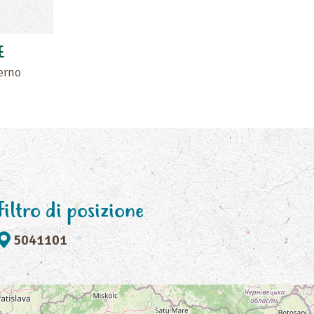
E
erno
Filtro di posizione
5041101