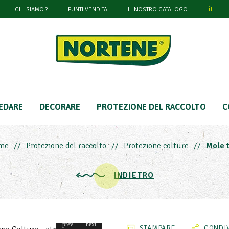
it
CHI SIAMO ?
PUNTI VENDITA
IL NOSTRO CATALOGO
EDARE
DECORARE
PROTEZIONE DEL RACCOLTO
C
me
Protezione del raccolto
Protezione colture
Mole 
INDIETRO
STAMPARE
CONDIV