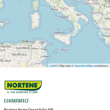
Leaflet
| Map data ©
OpenStreetMap
contributors,
CONTATTATECI
Nortene Home Depot Italia SRL