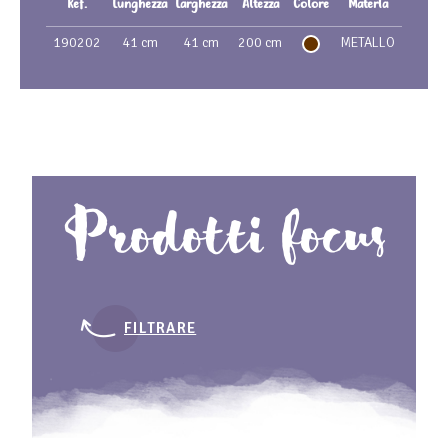
Ref.
Lunghezza
Larghezza
Altezza
Colore
Materia
190202
41 cm
41 cm
200 cm
METALLO
Prodotti focus
FILTRARE