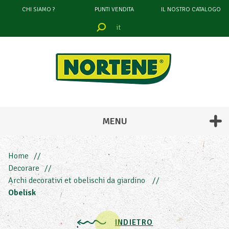
CHI SIAMO ?
PUNTI VENDITA
IL NOSTRO CATALOGO
it
filtrare
attraverso
COLORE
MENU
Home
Decorare
Archi decorativi et obelischi da giardino
ALTEZZA
Obelisk
LUNGHEZZA
INDIETRO