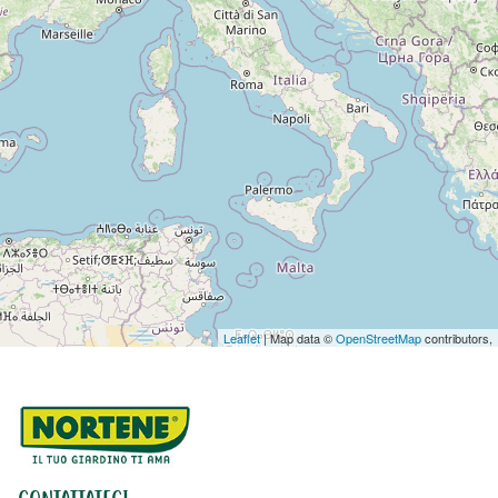
Leaflet
| Map data ©
OpenStreetMap
contributors,