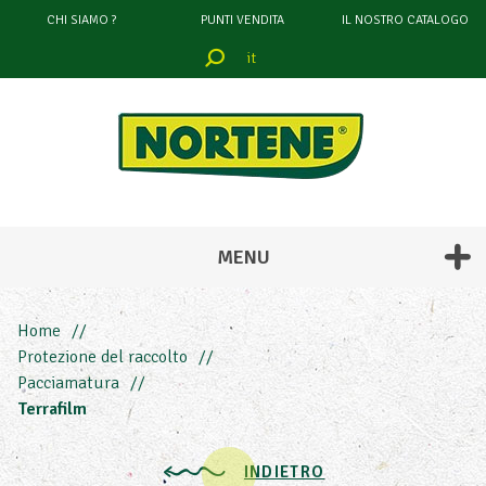
CHI SIAMO ?
PUNTI VENDITA
IL NOSTRO CATALOGO
it
filtrare
attraverso
COLORE
MENU
Home
Protezione del raccolto
Pacciamatura
Terrafilm
ALTEZZA
INDIETRO