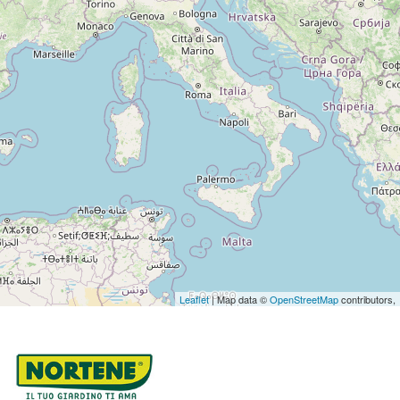
Leaflet
| Map data ©
OpenStreetMap
contributors,