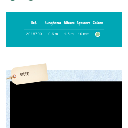
Ref.
Lunghezza
Altezza
Spessore
Colore
2018790
0.6 m
1.5 m
10 mm
VIDEO