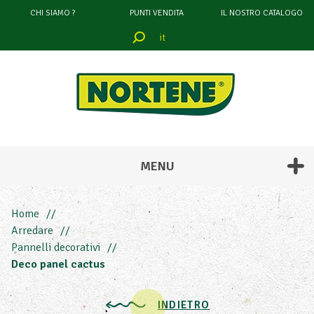
CHI SIAMO ?
PUNTI VENDITA
IL NOSTRO CATALOGO
it
filtrare
attraverso
COLORE
MENU
Home
Arredare
Pannelli decorativi
Deco panel cactus
INDIETRO