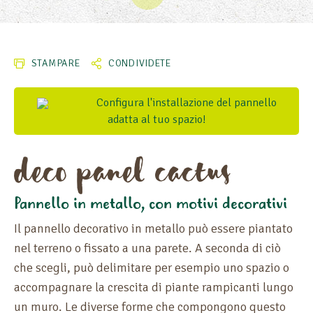
STAMPARE
CONDIVIDETE
DENOMINAZIONE
Configura l'installazione del pannello
adatta al tuo spazio!
MISURA
deco panel cactus
SPESSORE
STECCHE
Pannello in metallo, con motivi decorativi
PESO
Il pannello decorativo in metallo può essere piantato
nel terreno o fissato a una parete. A seconda di ciò
ALTEZZA
che scegli, può delimitare per esempio uno spazio o
accompagnare la crescita di piante rampicanti lungo
LUNGHEZZA
un muro. Le diverse forme che compongono questo