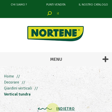
CHI SIAMO ?
PUNTI VENDITA
IL NOSTRO CATALOGO
it
filtrare
attraverso
COLORE
MENU
Home
Decorare
Giardini verticali
LUNGHEZZA
Vertical tundra
LARGHEZZA
INDIETRO