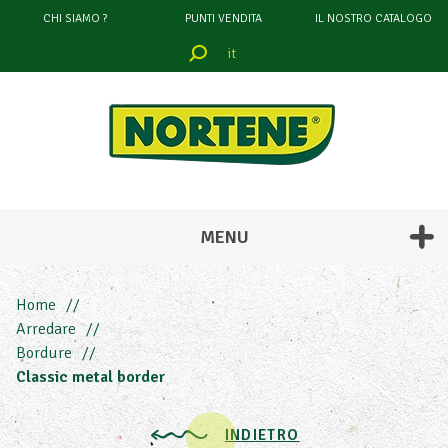
CHI SIAMO ?
PUNTI VENDITA
IL NOSTRO CATALOGO
it
filtrare
attraverso
COLORE
MENU
Home
Arredare
Bordure
Classic metal border
INDIETRO