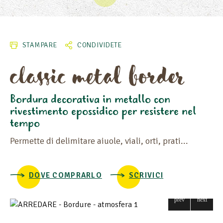
ALTEZZA
STAMPARE
CONDIVIDETE
classic metal border
LUNGHEZZA
LARGHEZZA
Bordura decorativa in metallo con
rivestimento epossidico per resistere nel
MATERIA
tempo
Permette di delimitare aiuole, viali, orti, prati...
DOVE COMPRARLO
SCRIVICI