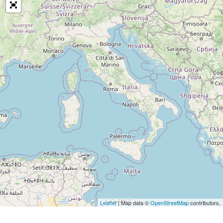
Leaflet
| Map data ©
OpenStreetMap
contributors,