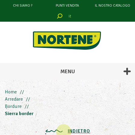
CHI SIAMO ?
PUNTI VENDITA
IL NOSTRO CATALOGO
it
filtrare
attraverso
COLORE
MENU
Home
Arredare
Bordure
Sierra border
INDIETRO