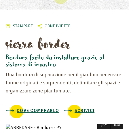
ALTEZZA
STAMPARE
CONDIVIDETE
sierra border
LUNGHEZZA
LARGHEZZA
Bordura facile da installare grazie al
sistema di incastro
MATERIA
Una bordura di separazione per il giardino per creare
forme originali e sorprendenti, delimitare gli spazi e
organizzare zone piantumate.
DOVE COMPRARLO
SCRIVICI