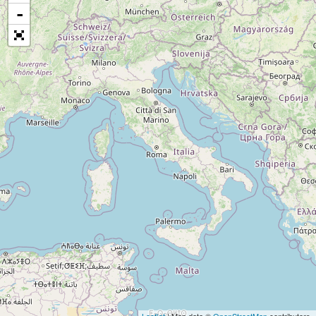
-
Leaflet
| Map data ©
OpenStreetMap
contributors,