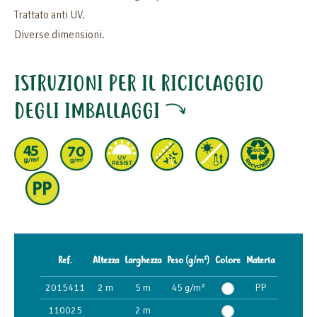
Trattato anti UV.
Diverse dimensioni.
ISTRUZIONI PER IL RICICLAGGIO
DEGLI IMBALLAGGI
Ref.
Altezza
Larghezza
Peso (g/m²)
Colore
Materia
2015411
2 m
5 m
45 g/m²
PP
110025
2 m