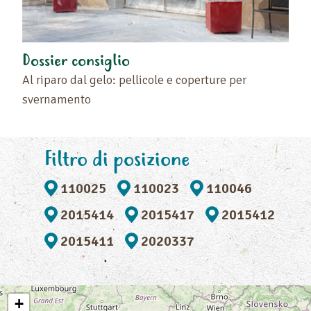
Dossier consiglio
Al riparo dal gelo: pellicole e coperture per
svernamento
Filtro di posizione
110025
110023
110046
2015414
2015417
2015412
2015411
2020337
+