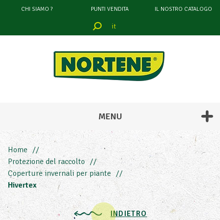
CHI SIAMO ?
PUNTI VENDITA
IL NOSTRO CATALOGO
it
filtrare
attraverso
COLORE
MENU
Home
Protezione del raccolto
Coperture invernali per piante
Hivertex
ALTEZZA
INDIETRO