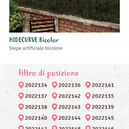
HIDECURVE Bicolor
Siepe artificiale bicolore
Filtro di posizione
2022134
2022136
2022141
2022137
2022142
2022135
2022138
2022143
2022139
2022140
2022144
2022145
2022147
2022148
2022146