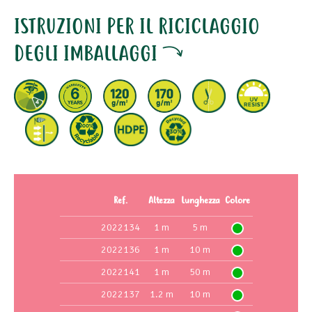
ISTRUZIONI PER IL RICICLAGGIO
DEGLI IMBALLAGGI
Ref.
Altezza
Lunghezza
Colore
2022134
1 m
5 m
2022136
1 m
10 m
2022141
1 m
50 m
2022137
1.2 m
10 m