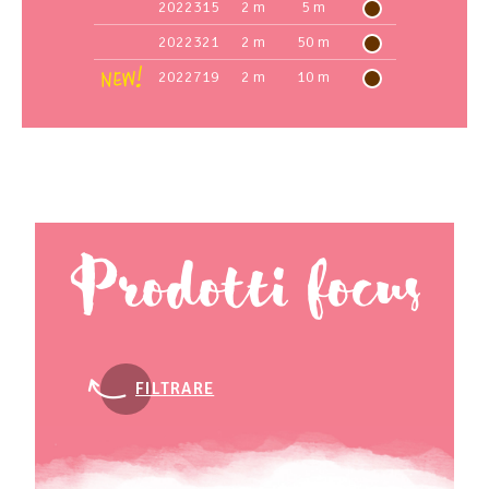
2022315
2 m
5 m
2022321
2 m
50 m
2022719
2 m
10 m
Prodotti focus
FILTRARE