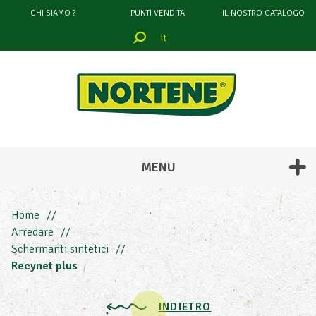
CHI SIAMO ?
PUNTI VENDITA
IL NOSTRO CATALOGO
it
filtrare
attraverso
COLORE
MENU
Home
Arredare
Schermanti sintetici
Recynet plus
INDIETRO