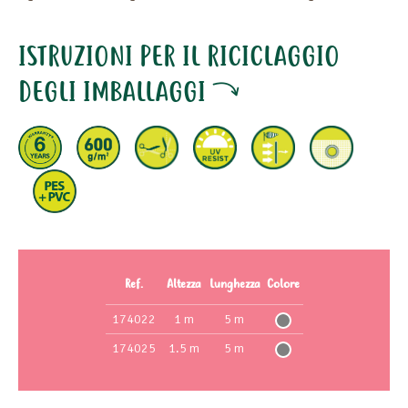
ISTRUZIONI PER IL RICICLAGGIO
DEGLI IMBALLAGGI
Ref.
Altezza
Lunghezza
Colore
174022
1 m
5 m
174025
1.5 m
5 m