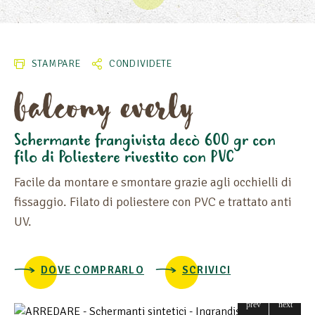
STAMPARE
CONDIVIDETE
balcony everly
Schermante frangivista decò 600 gr con
filo di Poliestere rivestito con PVC
ALTEZZA
Facile da montare e smontare grazie agli occhielli di
LUNGHEZZA
fissaggio. Filato di poliestere con PVC e trattato anti
UV.
DOVE COMPRARLO
SCRIVICI