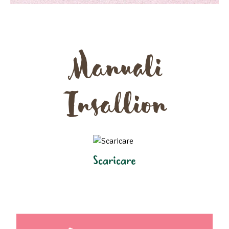
Manuali
Insallion
Scaricare