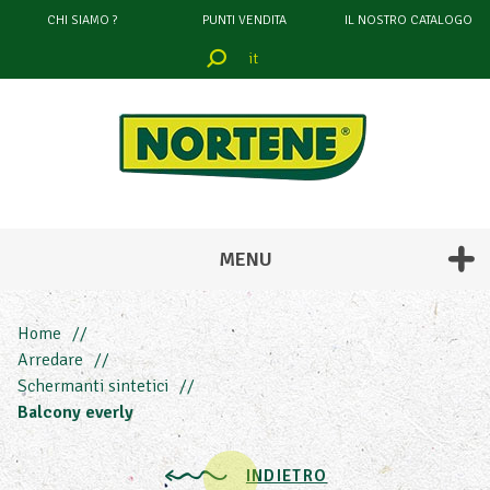
CHI SIAMO ?
PUNTI VENDITA
IL NOSTRO CATALOGO
it
filtrare
attraverso
COLORE
MENU
Home
Arredare
Schermanti sintetici
Balcony everly
INDIETRO