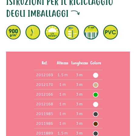
ISTRUZIONI PER IL RICICLAGGIO
DEGLI IMBALLAGGI
Ref.
Altezza
Lunghezza
Colore
2012169
1.5 m
3 m
2012170
1 m
3 m
2012166
1 m
3 m
2012168
1 m
3 m
2011985
1 m
3 m
2011986
1 m
3 m
2011889
1.5 m
3 m