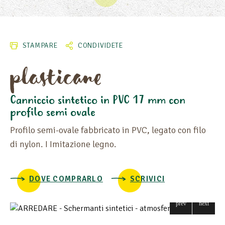
STAMPARE
CONDIVIDETE
plasticane
Canniccio sintetico in PVC 17 mm con
profilo semi ovale
ALTEZZA
Profilo semi-ovale fabbricato in PVC, legato con filo
LUNGHEZZA
di nylon. I Imitazione legno.
DOVE COMPRARLO
SCRIVICI