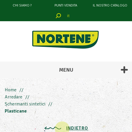
CHI SIAMO ?
PUNTI VENDITA
IL NOSTRO CATALOGO
it
filtrare
attraverso
COLORE
MENU
Home
Arredare
Schermanti sintetici
Plasticane
INDIETRO